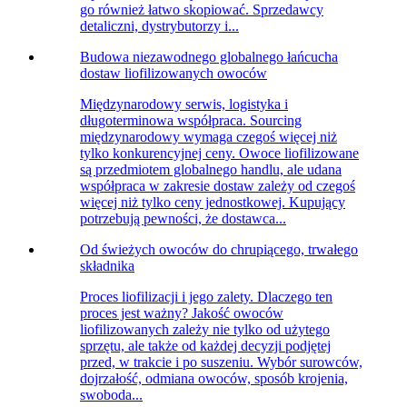
go również łatwo skopiować. Sprzedawcy
detaliczni, dystrybutorzy i...
Budowa niezawodnego globalnego łańcucha
dostaw liofilizowanych owoców
Międzynarodowy serwis, logistyka i
długoterminowa współpraca. Sourcing
międzynarodowy wymaga czegoś więcej niż
tylko konkurencyjnej ceny. Owoce liofilizowane
są przedmiotem globalnego handlu, ale udana
współpraca w zakresie dostaw zależy od czegoś
więcej niż tylko ceny jednostkowej. Kupujący
potrzebują pewności, że dostawca...
Od świeżych owoców do chrupiącego, trwałego
składnika
Proces liofilizacji i jego zalety. Dlaczego ten
proces jest ważny? Jakość owoców
liofilizowanych zależy nie tylko od użytego
sprzętu, ale także od każdej decyzji podjętej
przed, w trakcie i po suszeniu. Wybór surowców,
dojrzałość, odmiana owoców, sposób krojenia,
swoboda...