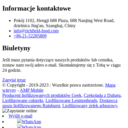
Informacje kontaktowe
Pokój 1102, Hengji 688 Plaza, 688 Nanjing West Road,
dzielnica Jing'an, Szanghaj, Chiny
info@richfield-food.com
+86-21-52285809
Biuletyny
Jeśli masz pytania dotyczące naszych produktów lub cennika,
zostaw nam swój adres e-mail. Skontaktujemy się z Tobą w ciągu
24 godzin.
Zapytaj teraz
© Copyright - 2019-2023 : Wszelkie prawa zastrzeżone.
Mapa
witryny
-
AMP Mobile
Producent liofilizowanych produktów Geek
,
Czekolada z Dubaju
,
Liofilizowane cukierki
,
Liofilizowane Lenmonheads
,
Dostawca
suszu liofilizowanego Rainburst
,
Liofilizowany żelek arbuzowy
,
Wyślij e-mail
WhatsApp
WhatsApp