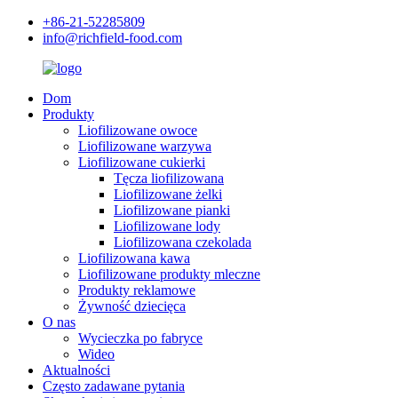
+86-21-52285809
info@richfield-food.com
Dom
Produkty
Liofilizowane owoce
Liofilizowane warzywa
Liofilizowane cukierki
Tęcza liofilizowana
Liofilizowane żelki
Liofilizowane pianki
Liofilizowane lody
Liofilizowana czekolada
Liofilizowana kawa
Liofilizowane produkty mleczne
Produkty reklamowe
Żywność dziecięca
O nas
Wycieczka po fabryce
Wideo
Aktualności
Często zadawane pytania