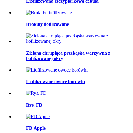
Liofilizowana szczypiorkowa cebula
Brokuły liofilizowane
Zielona chrupiąca przekąska warzywna z
liofilizowanej okry
Liofilizowane owoce borówki
Rys. FD
FD Apple