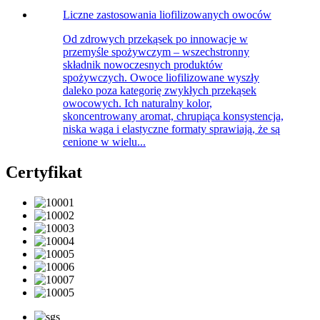
Liczne zastosowania liofilizowanych owoców
Od zdrowych przekąsek po innowacje w
przemyśle spożywczym – wszechstronny
składnik nowoczesnych produktów
spożywczych. Owoce liofilizowane wyszły
daleko poza kategorię zwykłych przekąsek
owocowych. Ich naturalny kolor,
skoncentrowany aromat, chrupiąca konsystencja,
niska waga i elastyczne formaty sprawiają, że są
cenione w wielu...
Certyfikat