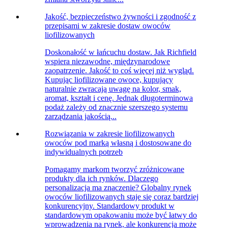
Jakość, bezpieczeństwo żywności i zgodność z
przepisami w zakresie dostaw owoców
liofilizowanych
Doskonałość w łańcuchu dostaw. Jak Richfield
wspiera niezawodne, międzynarodowe
zaopatrzenie. Jakość to coś więcej niż wygląd.
Kupując liofilizowane owoce, kupujący
naturalnie zwracają uwagę na kolor, smak,
aromat, kształt i cenę. Jednak długoterminowa
podaż zależy od znacznie szerszego systemu
zarządzania jakością...
Rozwiązania w zakresie liofilizowanych
owoców pod marką własną i dostosowane do
indywidualnych potrzeb
Pomagamy markom tworzyć zróżnicowane
produkty dla ich rynków. Dlaczego
personalizacja ma znaczenie? Globalny rynek
owoców liofilizowanych staje się coraz bardziej
konkurencyjny. Standardowy produkt w
standardowym opakowaniu może być łatwy do
wprowadzenia na rynek, ale konkurencja może