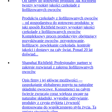
Od farmy do gotowego produktu Jak Richfield
tworzy wysokiej jakości czekoladę z
liofilizowanych owoców
Produkcja czekolady z liofilizowanych owoców
– od gospodarstwa do gotowego produktu: w
jaki sposób Richfield tworzy wysokiej jakości
czekoladę z liofilizowanych owoców
Kompleksowy proces produkcyjny obejmujący
pozyskiwanie owoców, przygotowanie,
liofilizację, powlekanie czekoladą, kontrolę
jakości i dostawy na cały świat. Ponad 20 lat
doświad...
Shanghai Richfield: Profesjonalny partner w
zakresie rozwiązań z zakresu liofilizowanych
owoców
Opis firmy i jej główne możliwości —
zaspokajanie globalnego popytu na naturalne
składniki owocowe. Konsumenci na całym
świecie zwracają coraz większą uwagę na
naturalne składniki, wygodne odżywianie,
produkty z czystą etykietą i żywność
dostosowaną do współczesnego stylu życia. Ta
zmiana stworzyła silne...