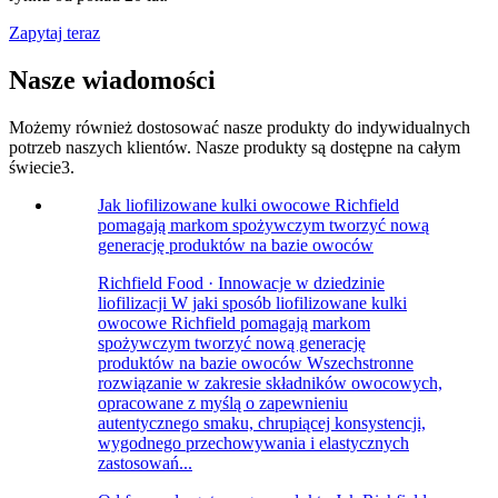
Zapytaj teraz
Nasze wiadomości
Możemy również dostosować nasze produkty do indywidualnych
potrzeb naszych klientów. Nasze produkty są dostępne na całym
świecie3.
Jak liofilizowane kulki owocowe Richfield
pomagają markom spożywczym tworzyć nową
generację produktów na bazie owoców
Richfield Food · Innowacje w dziedzinie
liofilizacji W jaki sposób liofilizowane kulki
owocowe Richfield pomagają markom
spożywczym tworzyć nową generację
produktów na bazie owoców Wszechstronne
rozwiązanie w zakresie składników owocowych,
opracowane z myślą o zapewnieniu
autentycznego smaku, chrupiącej konsystencji,
wygodnego przechowywania i elastycznych
zastosowań...