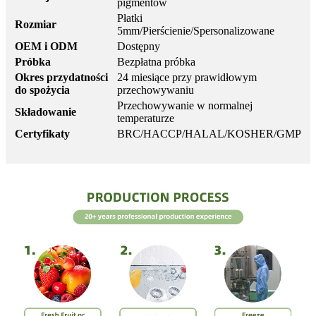
pigmentów
Płatki
Rozmiar
5mm/Pierścienie/Spersonalizowane
OEM i ODM
Dostępny
Próbka
Bezpłatna próbka
Okres przydatności
24 miesiące przy prawidłowym
do spożycia
przechowywaniu
Przechowywanie w normalnej
Składowanie
temperaturze
Certyfikaty
BRC/HACCP/HALAL/KOSHER/GMP