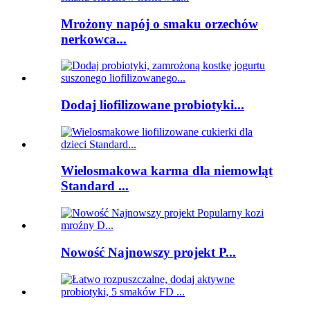
Mrożony napój o smaku orzechów
nerkowca...
Dodaj liofilizowane probiotyki...
Wielosmakowa karma dla niemowląt
Standard ...
Nowość Najnowszy projekt P...