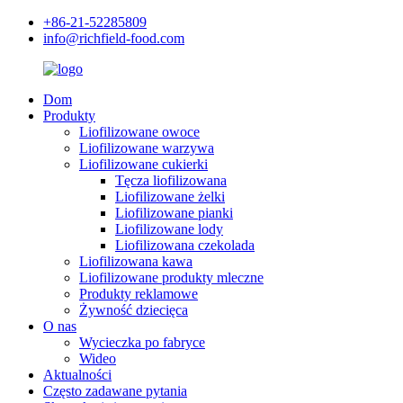
+86-21-52285809
info@richfield-food.com
Dom
Produkty
Liofilizowane owoce
Liofilizowane warzywa
Liofilizowane cukierki
Tęcza liofilizowana
Liofilizowane żelki
Liofilizowane pianki
Liofilizowane lody
Liofilizowana czekolada
Liofilizowana kawa
Liofilizowane produkty mleczne
Produkty reklamowe
Żywność dziecięca
O nas
Wycieczka po fabryce
Wideo
Aktualności
Często zadawane pytania