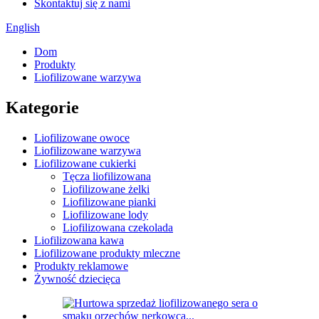
Skontaktuj się z nami
English
Dom
Produkty
Liofilizowane warzywa
Kategorie
Liofilizowane owoce
Liofilizowane warzywa
Liofilizowane cukierki
Tęcza liofilizowana
Liofilizowane żelki
Liofilizowane pianki
Liofilizowane lody
Liofilizowana czekolada
Liofilizowana kawa
Liofilizowane produkty mleczne
Produkty reklamowe
Żywność dziecięca