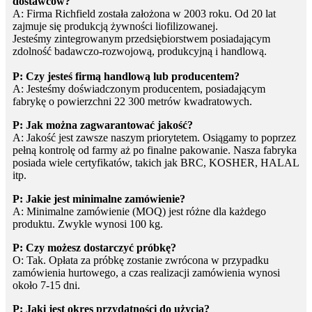
dostawców?
A: Firma Richfield została założona w 2003 roku. Od 20 lat
zajmuje się produkcją żywności liofilizowanej.
Jesteśmy zintegrowanym przedsiębiorstwem posiadającym
zdolność badawczo-rozwojową, produkcyjną i handlową.
P: Czy jesteś firmą handlową lub producentem?
A: Jesteśmy doświadczonym producentem, posiadającym
fabrykę o powierzchni 22 300 metrów kwadratowych.
P: Jak można zagwarantować jakość?
A: Jakość jest zawsze naszym priorytetem. Osiągamy to poprzez
pełną kontrolę od farmy aż po finalne pakowanie. Nasza fabryka
posiada wiele certyfikatów, takich jak BRC, KOSHER, HALAL
itp.
P: Jakie jest minimalne zamówienie?
A: Minimalne zamówienie (MOQ) jest różne dla każdego
produktu. Zwykle wynosi 100 kg.
P: Czy możesz dostarczyć próbkę?
O: Tak. Opłata za próbkę zostanie zwrócona w przypadku
zamówienia hurtowego, a czas realizacji zamówienia wynosi
około 7-15 dni.
P: Jaki jest okres przydatności do użycia?