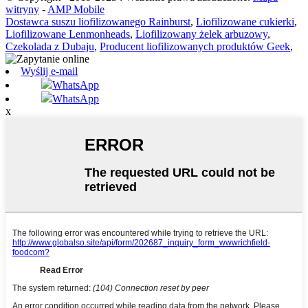
witryny
-
AMP Mobile
Dostawca suszu liofilizowanego Rainburst
,
Liofilizowane cukierki
,
Liofilizowane Lenmonheads
,
Liofilizowany żelek arbuzowy
,
Czekolada z Dubaju
,
Producent liofilizowanych produktów Geek
,
Wyślij e-mail
WhatsApp
WhatsApp
x